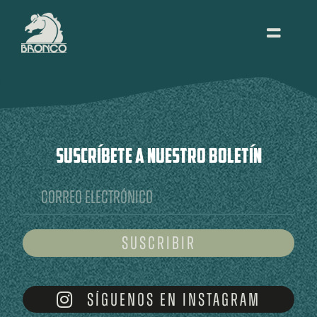
Skip
to
content
Toggle
Navigati
TOUR
BIO
SUSCRÍBETE A NUESTRO BOLETÍN
MÚSICA
VIDEOS
Suscribir
PRENSA
SÍGUENOS EN INSTAGRAM